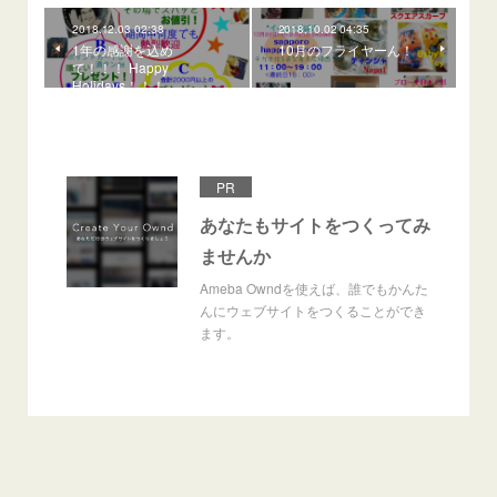
2018.12.03 02:38
2018.10.02 04:35
1年の感謝を込め
10月のフライヤーん！
て！！！ Happy
Holidays！！！
PR
あなたもサイトをつくってみ
ませんか
Ameba Owndを使えば、誰でもかんた
んにウェブサイトをつくることができ
ます。